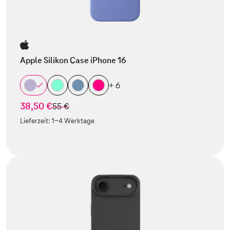
Apple Silikon Case iPhone 16
+ 6
38,50 €
statt
55 €
Lieferzeit:
1-4 Werktage