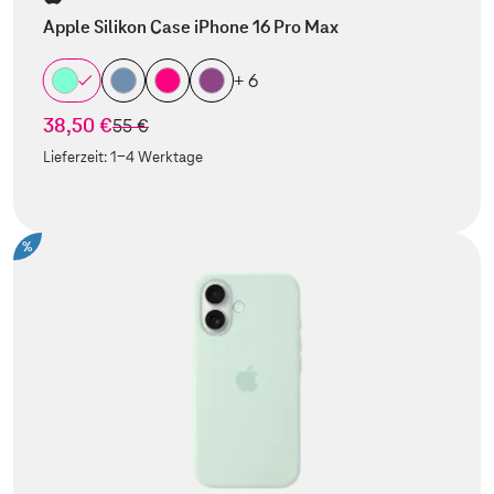
Apple Silikon Case iPhone 16 Pro Max
+ 6
38,50 €
statt
55 €
Lieferzeit:
1-4 Werktage
%