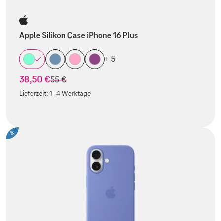
Apple Silikon Case iPhone 16 Plus
+ 5
38,50 €
statt
55 €
Lieferzeit:
1-4 Werktage
%