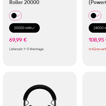
Roller 20000
(Power
20000 mAh
24000 
69,99 €
108,95
Lieferzeit:
1-3 Werktage
In Kürze ver