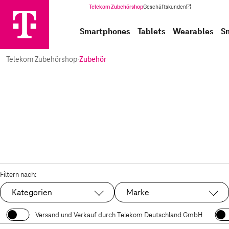
Telekom Zubehörshop
Geschäftskunden
(Wird in einem neuen Tab geöffnet)
Smartphones
Tablets
Wearables
S
Telekom Zubehörshop
·
Zubehör
Filtern nach:
Kategorien
Marke
Versand und Verkauf durch Telekom Deutschland GmbH