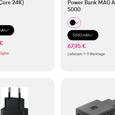
Core 24K)
Power Bank MAG A
5000
mAh
5000 mAh
 €
67,95 €
fügbar
Lieferzeit:
1-3 Werktage