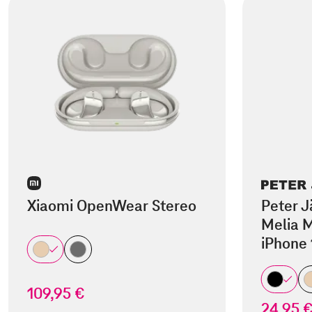
Xiaomi OpenWear Stereo
Peter J
Melia M
iPhone 
109,95 €
24,95 