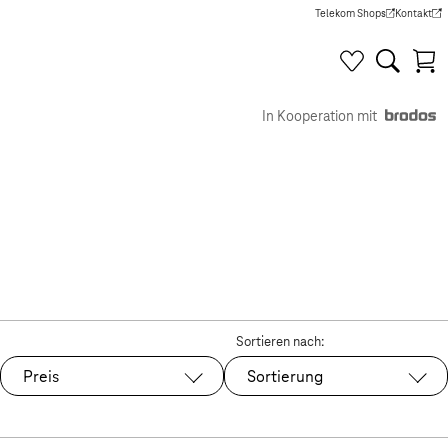
Telekom Shops
Kontakt
(Wird in einem neuen Tab g
(Wird in e
In Kooperation mit
Sortieren nach:
Preis
Sortierung