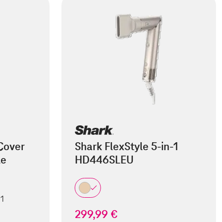
Cover
Shark FlexStyle 5-in-1
le
HD446SLEU
 1
299,99 €