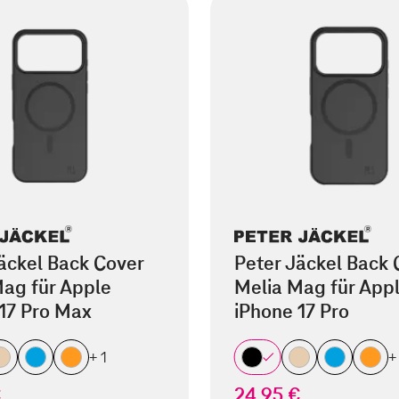
äckel Back Cover
Peter Jäckel Back 
ag für Apple
Melia Mag für App
17 Pro Max
iPhone 17 Pro
+ 1
+
€
24,95 €