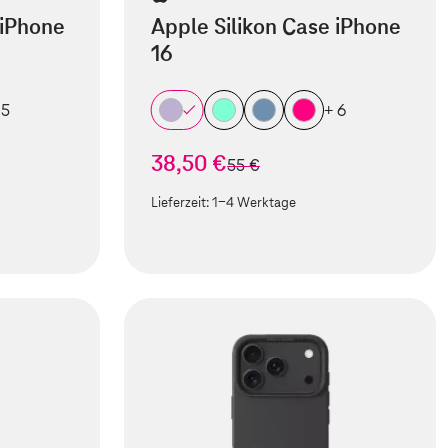
 iPhone
Apple Silikon Case iPhone
16
 5
+ 6
38,50 €
statt
55 €
Lieferzeit:
1-4 Werktage