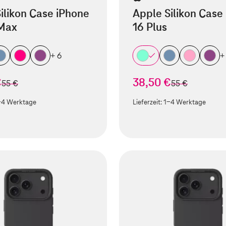
ilikon Case iPhone
Apple Silikon Case
 Max
16 Plus
+ 6
+
€
38,50 €
statt
statt
55 €
55 €
-4 Werktage
Lieferzeit:
1-4 Werktage