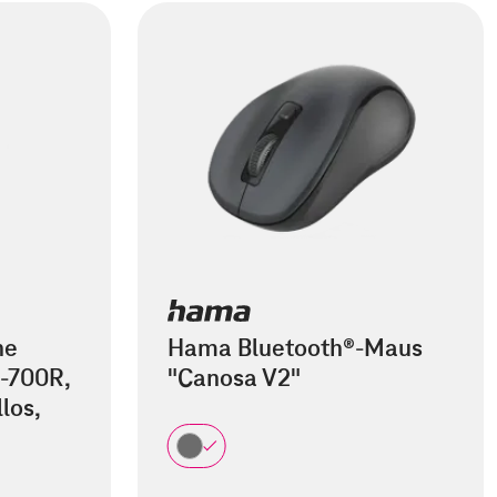
he
Hama Bluetooth®-Maus
-700R,
"Canosa V2"
los,