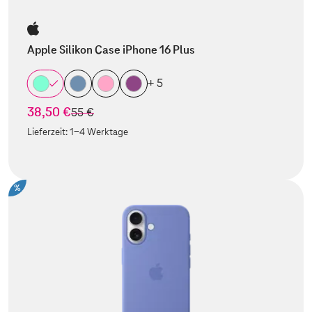
Apple Silikon Case iPhone 16 Plus
+ 5
38,50 €
statt
55 €
Lieferzeit:
1-4 Werktage
%