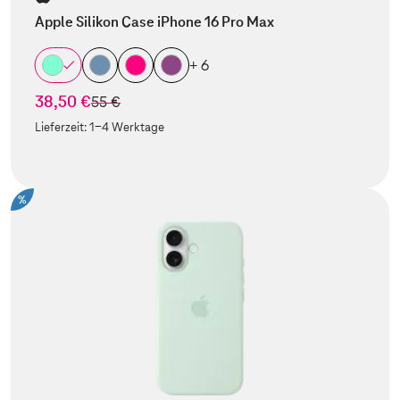
Apple Silikon Case iPhone 16 Pro Max
+ 6
38,50 €
statt
55 €
Lieferzeit:
1-4 Werktage
%