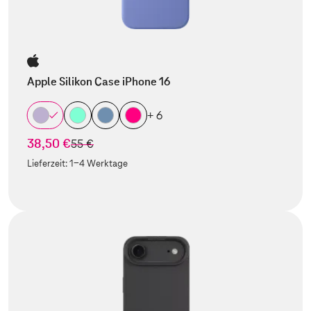
Apple Silikon Case iPhone 16
+ 6
38,50 €
statt
55 €
Lieferzeit:
1-4 Werktage