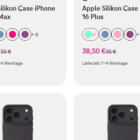
ilikon Case iPhone
Apple Silikon Case
 Max
16 Plus
+ 6
+
€
38,50 €
statt
statt
55 €
55 €
-4 Werktage
Lieferzeit:
1-4 Werktage