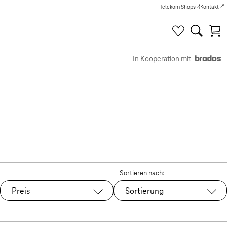
Telekom Shops
Kontakt
(Wird in einem neuen Tab g
(Wird in e
In Kooperation mit
Sortieren nach:
Preis
Sortierung