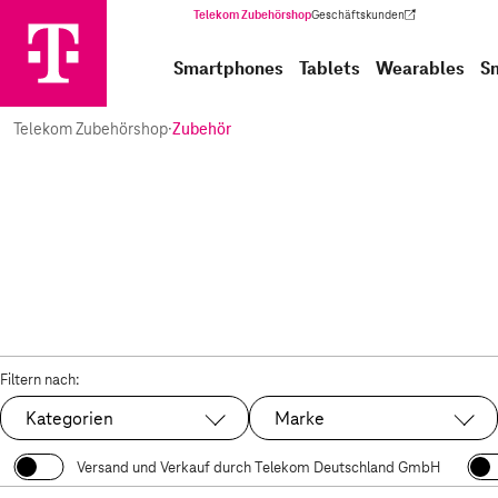
Telekom Zubehörshop
Geschäftskunden
(Wird in einem neuen Tab geöffnet)
Smartphones
Tablets
Wearables
S
Telekom Zubehörshop
·
Zubehör
Filtern nach:
Kategorien
Marke
Versand und Verkauf durch Telekom Deutschland GmbH