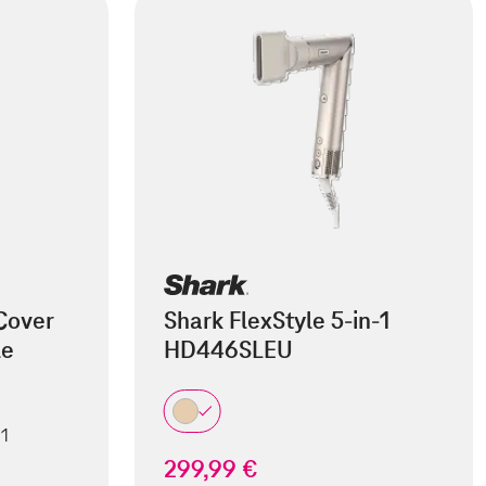
Cover
Shark FlexStyle 5-in-1
le
HD446SLEU
 1
299,99 €