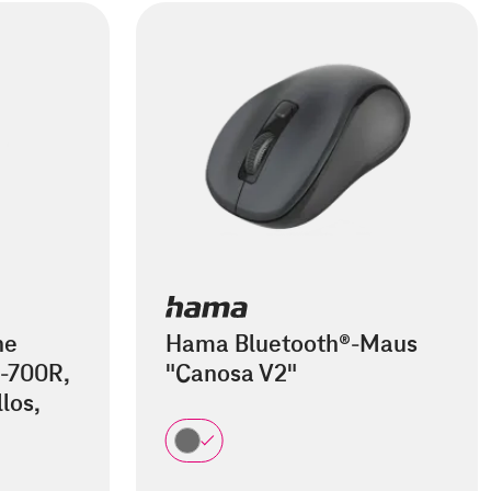
he
Hama Bluetooth®-Maus
-700R,
"Canosa V2"
los,