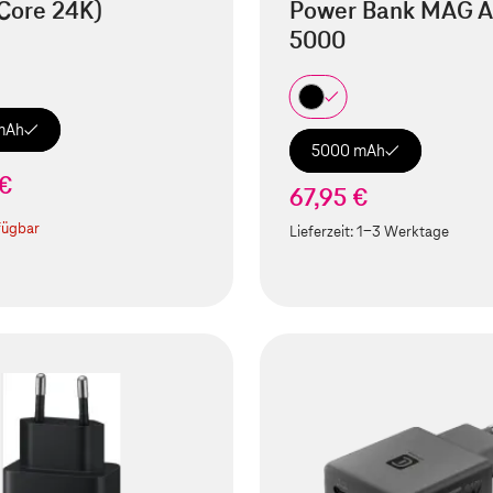
Core 24K)
Power Bank MAG A
5000
mAh
5000 mAh
 €
67,95 €
fügbar
Lieferzeit:
1-3 Werktage