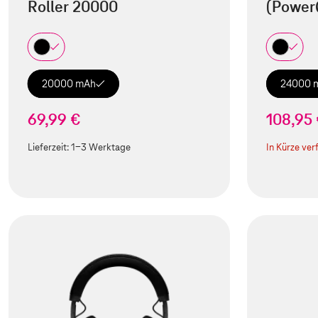
Roller 20000
(Power
20000 mAh
24000 
69,99 €
108,95
Lieferzeit:
1-3 Werktage
In Kürze ver