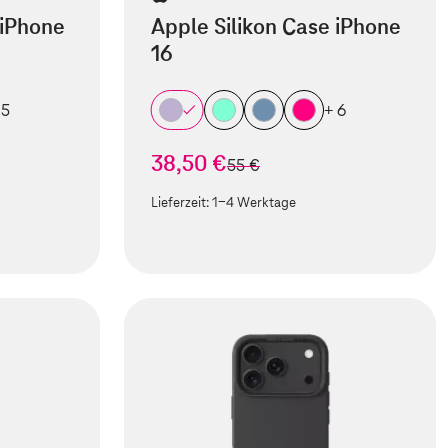
 iPhone
Apple Silikon Case iPhone
16
 5
+ 6
38,50 €
statt
55 €
Lieferzeit:
1-4 Werktage