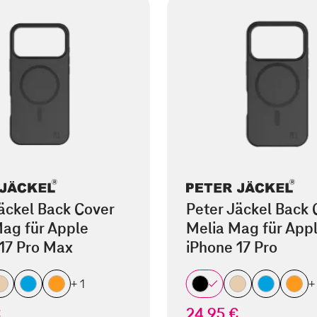
äckel Back Cover
Peter Jäckel Back 
ag für Apple
Melia Mag für App
17 Pro Max
iPhone 17 Pro
+ 1
+
€
24,95 €