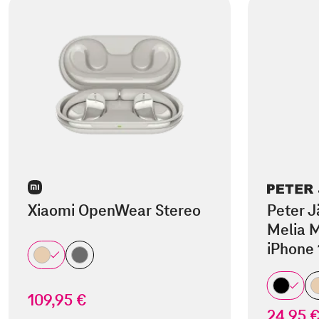
Xiaomi OpenWear Stereo
Peter J
Melia M
iPhone 
109,95 €
24,95 