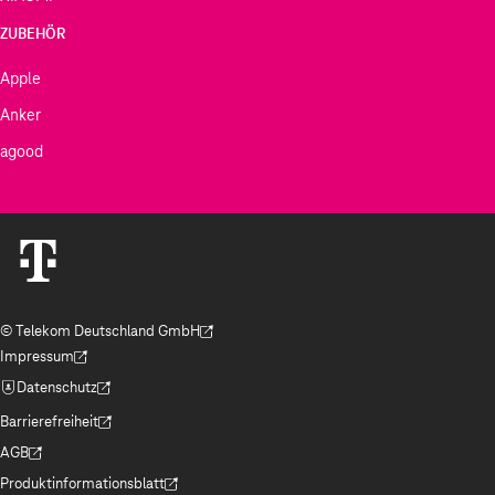
ZUBEHÖR
Apple
Anker
agood
© Telekom Deutschland GmbH
(Der Link wird in einem neuen Tab geöffnet)
Impressum
(Der Link wird in einem neuen Tab geöffnet)
Datenschutz
(Der Link wird in einem neuen Tab geöffnet)
Barrierefreiheit
(Der Link wird in einem neuen Tab geöffnet)
AGB
(Der Link wird in einem neuen Tab geöffnet)
Produktinformationsblatt
(Der Link wird in einem neuen Tab geöffnet)