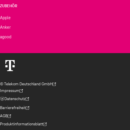
ZUBEHÖR
Apple
Anker
agood
© Telekom Deutschland GmbH
(Der Link wird in einem neuen Tab geöffnet)
Impressum
(Der Link wird in einem neuen Tab geöffnet)
Datenschutz
(Der Link wird in einem neuen Tab geöffnet)
Barrierefreiheit
(Der Link wird in einem neuen Tab geöffnet)
AGB
(Der Link wird in einem neuen Tab geöffnet)
Produktinformationsblatt
(Der Link wird in einem neuen Tab geöffnet)