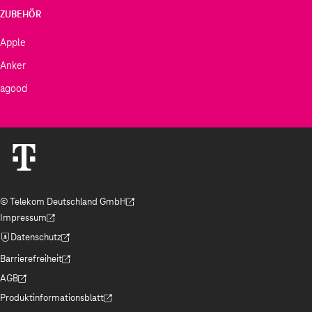
ZUBEHÖR
Apple
Anker
agood
© Telekom Deutschland GmbH
(Der Link wird in einem neuen Tab geöffnet)
Impressum
(Der Link wird in einem neuen Tab geöffnet)
Datenschutz
(Der Link wird in einem neuen Tab geöffnet)
Barrierefreiheit
(Der Link wird in einem neuen Tab geöffnet)
AGB
(Der Link wird in einem neuen Tab geöffnet)
Produktinformationsblatt
(Der Link wird in einem neuen Tab geöffnet)