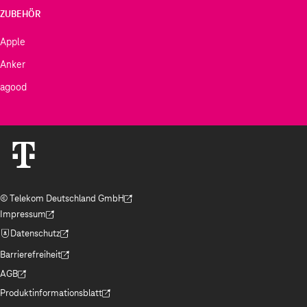
ZUBEHÖR
Apple
Anker
agood
© Telekom Deutschland GmbH
(Der Link wird in einem neuen Tab geöffnet)
Impressum
(Der Link wird in einem neuen Tab geöffnet)
Datenschutz
(Der Link wird in einem neuen Tab geöffnet)
Barrierefreiheit
(Der Link wird in einem neuen Tab geöffnet)
AGB
(Der Link wird in einem neuen Tab geöffnet)
Produktinformationsblatt
(Der Link wird in einem neuen Tab geöffnet)