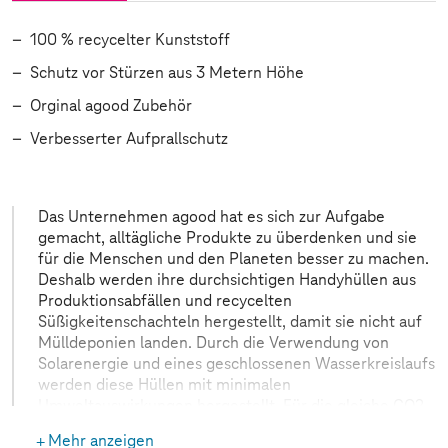
100 % recycelter Kunststoff
Schutz vor Stürzen aus 3 Metern Höhe
Orginal agood Zubehör
Verbesserter Aufprallschutz
Das Unternehmen agood hat es sich zur Aufgabe
gemacht, alltägliche Produkte zu überdenken und sie
für die Menschen und den Planeten besser zu machen.
Deshalb werden ihre durchsichtigen Handyhüllen aus
Produktionsabfällen und recycelten
Süßigkeitenschachteln hergestellt, damit sie nicht auf
Mülldeponien landen. Durch die Verwendung von
Solarenergie und eines geschlossenen Wasserkreislaufs
werden diese Hüllen mit minimalen
Umweltauswirkungen hergestellt. Für die gleiche CO2-
Belastung, die eine in China hergestellte
Mehr anzeigen
Kunststoffhülle verursacht, können in Schweden bis zu