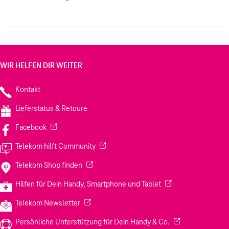
470 recycelte Hüllen hergestellt werden. Indem sie sich
ihrem Kreislaufsystem, agood loop#, anschließen,
können sie gebrauchte Hüllen wiederverwerten und die
Materialien für die künftige Produktion verwenden, so
dass kein Abfall entsteht. Elegant, kristallklar und
schützend - das ist der einzige Kunststoff, den man
WIR HELFEN DIR WEITER
braucht, um ein Telefon zu schützen.
Kontakt
Lieferstatus & Retoure
(Wird in einem neuen Tab geöffnet)
Facebook
(Wird in einem neuen Tab geöffnet)
Telekom hilft Community
(Wird in einem neuen Tab geöffnet)
Telekom Shop finden
(Wird in einem neuen
Hilfen für Dein Handy, Smartphone und Tablet
(Wird in einem neuen Tab geöffnet)
Telekom Newsletter
(Wird in einem neu
Persönliche Unterstützung für Dein Handy & Co.