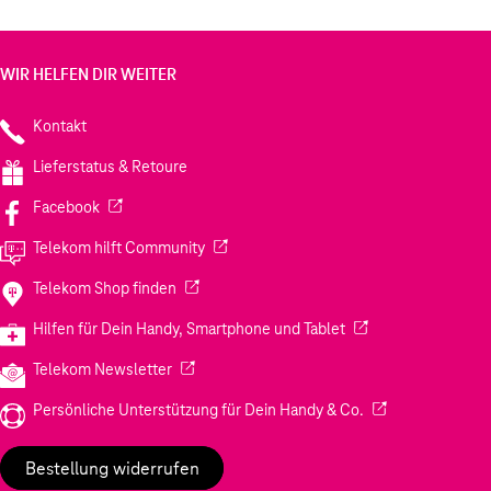
können sie gebrauchte Hüllen wiederverwerten und die
Materialien für die künftige Produktion verwenden,
sodass kein Abfall entsteht. Glatt, kristallklar und
schützend - das ist der einzige Kunststoff, den man
WIR HELFEN DIR WEITER
braucht, um ein Handy zu schützen.
Kontakt
Lieferstatus & Retoure
(Wird in einem neuen Tab geöffnet)
Facebook
(Wird in einem neuen Tab geöffnet)
Telekom hilft Community
(Wird in einem neuen Tab geöffnet)
Telekom Shop finden
(Wird in einem neuen
Hilfen für Dein Handy, Smartphone und Tablet
(Wird in einem neuen Tab geöffnet)
Telekom Newsletter
(Wird in einem neu
Persönliche Unterstützung für Dein Handy & Co.
Bestellung widerrufen