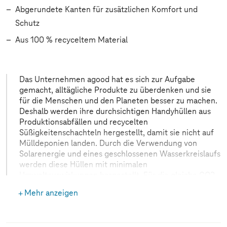
Abgerundete Kanten für zusätzlichen Komfort und
Schutz
Aus 100 % recyceltem Material
Das Unternehmen agood hat es sich zur Aufgabe
gemacht, alltägliche Produkte zu überdenken und sie
für die Menschen und den Planeten besser zu machen.
Deshalb werden ihre durchsichtigen Handyhüllen aus
Produktionsabfällen und recycelten
Süßigkeitenschachteln hergestellt, damit sie nicht auf
Mülldeponien landen. Durch die Verwendung von
Solarenergie und eines geschlossenen Wasserkreislaufs
werden diese Hüllen mit minimalen
Umweltauswirkungen hergestellt. Für die gleiche CO2-
Belastung, die eine in China hergestellte
Mehr anzeigen
Kunststoffhülle verursacht, können in Schweden bis zu
470 upgecycelte Taschen hergestellt werden. Indem sie
sich ihrem Kreislaufsystem, agood loop# anschließen,