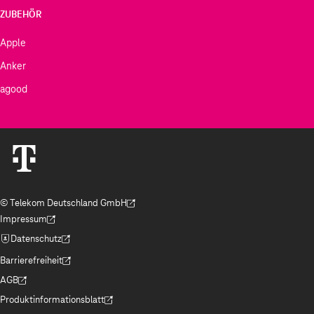
ZUBEHÖR
Apple
Anker
agood
© Telekom Deutschland GmbH
(Der Link wird in einem neuen Tab geöffnet)
Impressum
(Der Link wird in einem neuen Tab geöffnet)
Datenschutz
(Der Link wird in einem neuen Tab geöffnet)
Barrierefreiheit
(Der Link wird in einem neuen Tab geöffnet)
AGB
(Der Link wird in einem neuen Tab geöffnet)
Produktinformationsblatt
(Der Link wird in einem neuen Tab geöffnet)