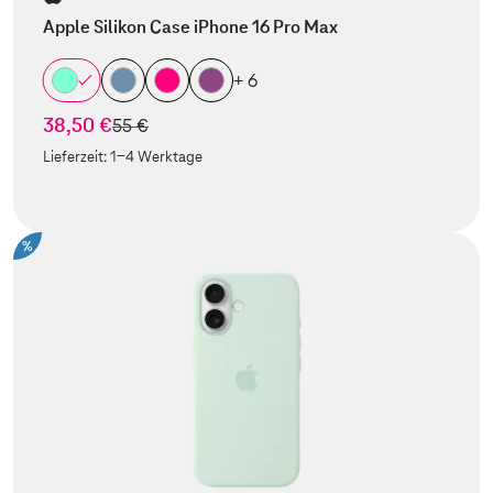
Apple Silikon Case iPhone 16 Pro Max
+ 6
38,50 €
statt
55 €
Lieferzeit:
1-4 Werktage
%