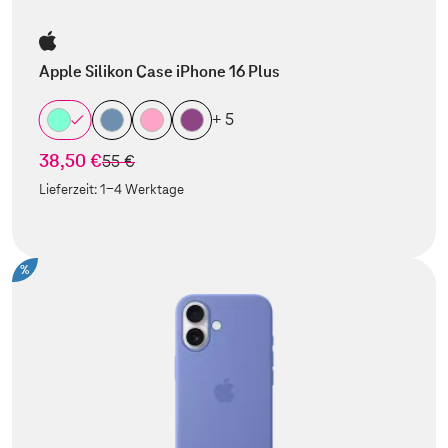
Apple Silikon Case iPhone 16 Plus
+ 5
38,50 €
statt
55 €
Lieferzeit:
1-4 Werktage
%