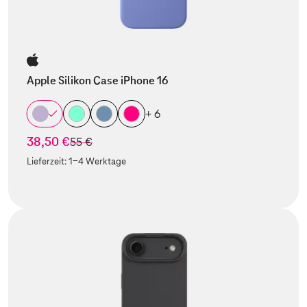
Apple Silikon Case iPhone 16
+ 6
38,50 €
statt
55 €
Lieferzeit:
1-4 Werktage