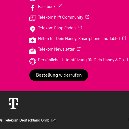
(Wird in einem neuen Tab geöffnet)
Facebook
(Wird in einem neuen Tab
Telekom hilft Community
(Wird in einem neuen Tab geö
Telekom Shop finden
(Wir
Hilfen für Dein Handy, Smartphone und Tablet
(Wird in einem neuen Tab geöf
Telekom Newsletter
(W
Persönliche Unterstützung für Dein Handy & Co.
Bestellung widerrufen
© Telekom Deutschland GmbH
(Der Link wird in einem neuen Tab geöffnet)