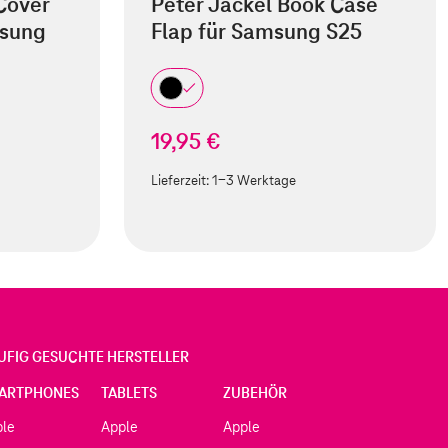
Cover
Peter Jäckel Book Case
msung
Flap für Samsung S25
19,95 €
Lieferzeit:
1-3 Werktage
UFIG GESUCHTE HERSTELLER
ARTPHONES
TABLETS
ZUBEHÖR
ple
Apple
Apple