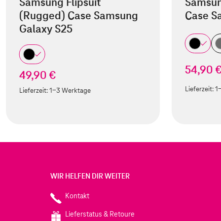
Samsung Flipsuit
Samsun
(Rugged) Case Samsung
Case S
Galaxy S25
54,90 
49,90 €
Lieferzeit:
1
Lieferzeit:
1-3 Werktage
WIR HELFEN DIR WEITER
Kontakt
Lieferstatus & Retoure