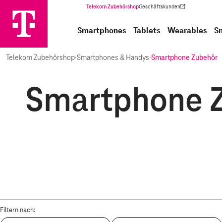
Telekom Zubehörshop
Geschäftskunden
(Wird in einem neuen Tab geöffnet)
Smartphones
Tablets
Wearables
S
Telekom Zubehörshop
·
Smartphones & Handys
·
Smartphone Zubehör
Smartphone Z
Filtern nach: