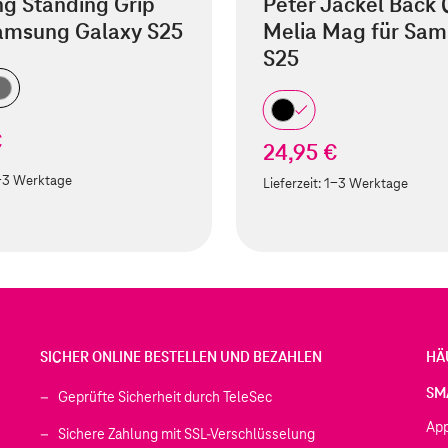
g Standing Grip
Peter Jäckel Back 
amsung Galaxy S25
Melia Mag für Sa
S25
€
24,95 €
-3 Werktage
Lieferzeit:
1-3 Werktage
SICHER ONLINE BESTELLEN UND BEZAHLEN
HÄ
SM
Geprüfte Sicherheit durch TeleSec
Ap
Sichere Zahlung mit SSL-Verschlüsselung