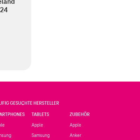
eland
S24
UFIG GESUCHTE HERSTELLER
ARTPHONES
TABLETS
ZUBEHÖR
ple
Apple
Apple
msung
Samsung
Anker