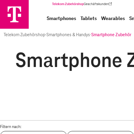
Telekom Zubehörshop
Geschäftskunden
(Wird in einem neuen Tab geöffnet)
Smartphones
Tablets
Wearables
S
Telekom Zubehörshop
·
Smartphones & Handys
·
Smartphone Zubehör
Smartphone Z
Filtern nach: