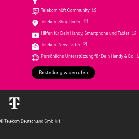
(Wird in einem neuen Tab
Telekom hilft Community
(Wird in einem neuen Tab geö
Telekom Shop finden
(Wir
Hilfen für Dein Handy, Smartphone und Tablet
(Wird in einem neuen Tab geöf
Telekom Newsletter
(W
Persönliche Unterstützung für Dein Handy & Co.
Bestellung widerrufen
© Telekom Deutschland GmbH
(Der Link wird in einem neuen Tab geöffnet)