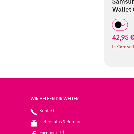
Samsun
Wallet
42,95 
In Kürze ver
WIR HELFEN DIR WEITER
Kontakt
Lieferstatus & Retoure
(Wird in einem neuen Tab geöffnet)
Facebook