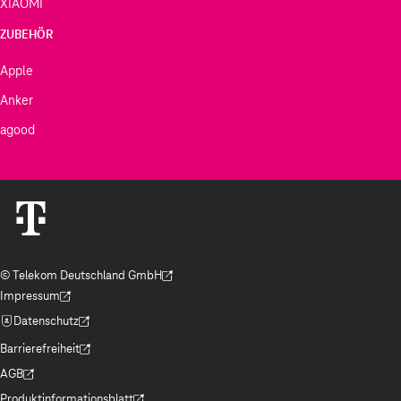
XIAOMI
ZUBEHÖR
Apple
Anker
agood
© Telekom Deutschland GmbH
(Der Link wird in einem neuen Tab geöffnet)
Impressum
(Der Link wird in einem neuen Tab geöffnet)
Datenschutz
(Der Link wird in einem neuen Tab geöffnet)
Barrierefreiheit
(Der Link wird in einem neuen Tab geöffnet)
AGB
(Der Link wird in einem neuen Tab geöffnet)
Produktinformationsblatt