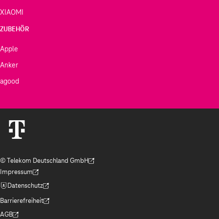
XIAOMI
ZUBEHÖR
Apple
Anker
agood
© Telekom Deutschland GmbH
(Der Link wird in einem neuen Tab geöffnet)
Impressum
(Der Link wird in einem neuen Tab geöffnet)
Datenschutz
(Der Link wird in einem neuen Tab geöffnet)
Barrierefreiheit
(Der Link wird in einem neuen Tab geöffnet)
AGB