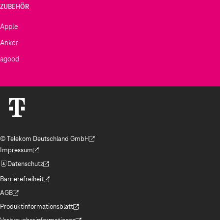
ZUBEHÖR
Apple
Anker
agood
© Telekom Deutschland GmbH
(Der Link wird in einem neuen Tab geöffnet)
Impressum
(Der Link wird in einem neuen Tab geöffnet)
Datenschutz
(Der Link wird in einem neuen Tab geöffnet)
Barrierefreiheit
(Der Link wird in einem neuen Tab geöffnet)
AGB
(Der Link wird in einem neuen Tab geöffnet)
Produktinformationsblatt
(Der Link wird in einem neuen Tab geöffnet)