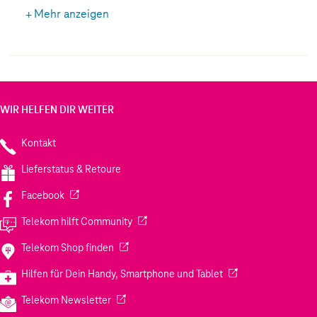
dein Smartphone und bewahrt das schlanke Design. Die
Mehr anzeigen
leicht strukturierte Oberfläche sorgt für einen
angenehmen, sicheren Griff. Dank des integrierten
Magneten kannst du ganz einfach nützliches Zubehör
befestigen und kabelloses Laden komfortabel nutzen.
WIR HELFEN DIR WEITER
Kontakt
Lieferstatus & Retoure
(Wird in einem neuen Tab geöffnet)
Facebook
(Wird in einem neuen Tab geöffnet)
Telekom hilft Community
(Wird in einem neuen Tab geöffnet)
Telekom Shop finden
(Wird in einem neuen
Hilfen für Dein Handy, Smartphone und Tablet
(Wird in einem neuen Tab geöffnet)
Telekom Newsletter