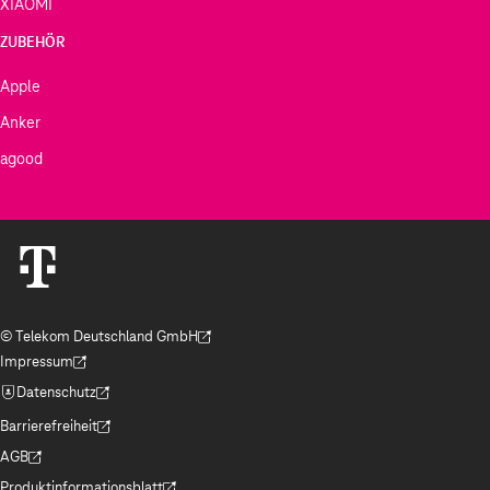
XIAOMI
ZUBEHÖR
Apple
Anker
agood
© Telekom Deutschland GmbH
(Der Link wird in einem neuen Tab geöffnet)
Impressum
(Der Link wird in einem neuen Tab geöffnet)
Datenschutz
(Der Link wird in einem neuen Tab geöffnet)
Barrierefreiheit
(Der Link wird in einem neuen Tab geöffnet)
AGB
(Der Link wird in einem neuen Tab geöffnet)
Produktinformationsblatt