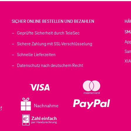
SICHER ONLINE BESTELLEN UND BEZAHLEN
HÄ
SM
Geprüfte Sicherheit durch TeleSec
Ap
Sichere Zahlung mit SSL-Verschlüsselung
Sa
Schnelle Lieferzeiten
XI
 geöffnet)
Datenschutz nach deutschem Recht
ffnet)
d in einem neuen Tab geöffnet)
fnet)
Nachnahme
ird in einem neuen Tab geöffnet)