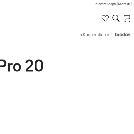
Telekom Shops
Kontakt
(Wird in einem neuen Tab g
(Wird in e
In Kooperation mit
Pro 20