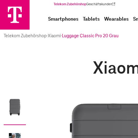
Telekom Zubehörshop
Geschäftskunden
(Wird in einem neuen Tab geöffnet)
Smartphones
Tablets
Wearables
S
Telekom Zubehörshop
·
Xiaomi
·
Luggage Classic Pro 20 Grau
Xiaom