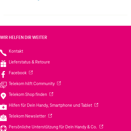
Teilnahme an ihrem Kreislaufsystem agood loop#
werden gebrauchte Hüllen wiederverwertet und die
Materialien für die zukünftige Produktion verwendet,
wodurch keine Abfälle entstehen. Schlank, kristallklar
und schützend # dies ist der einzige Kunststoff, der
zum Schutz eines Handys benötigt wird.
WIR HELFEN DIR WEITER
Kontakt
Lieferstatus & Retoure
(Wird in einem neuen Tab geöffnet)
Facebook
(Wird in einem neuen Tab geöffnet)
Telekom hilft Community
(Wird in einem neuen Tab geöffnet)
Telekom Shop finden
(Wird in einem neuen
Hilfen für Dein Handy, Smartphone und Tablet
(Wird in einem neuen Tab geöffnet)
Telekom Newsletter
(Wird in einem neu
Persönliche Unterstützung für Dein Handy & Co.