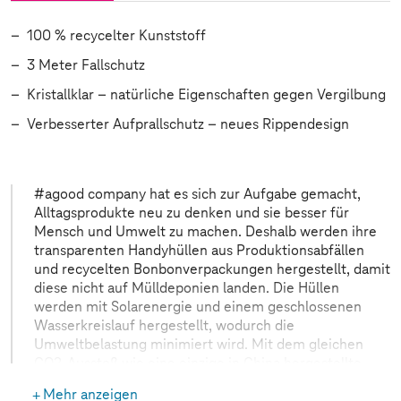
100 % recycelter Kunststoff
3 Meter Fallschutz
Kristallklar – natürliche Eigenschaften gegen Vergilbung
Verbesserter Aufprallschutz – neues Rippendesign
#agood company hat es sich zur Aufgabe gemacht,
Alltagsprodukte neu zu denken und sie besser für
Mensch und Umwelt zu machen. Deshalb werden ihre
transparenten Handyhüllen aus Produktionsabfällen
und recycelten Bonbonverpackungen hergestellt, damit
diese nicht auf Mülldeponien landen. Die Hüllen
werden mit Solarenergie und einem geschlossenen
Wasserkreislauf hergestellt, wodurch die
Umweltbelastung minimiert wird. Mit dem gleichen
CO2-Ausstoß wie eine einzige in China hergestellte
Plastikhülle können in Schweden bis zu 470
Mehr anzeigen
upgecycelte Hüllen hergestellt werden. Durch die