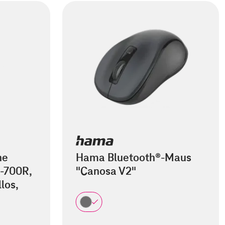
he
Hama Bluetooth®-Maus
-700R,
"Canosa V2"
los,