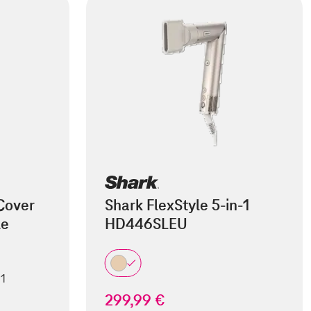
Cover
Shark FlexStyle 5-in-1
le
HD446SLEU
 1
299,99 €