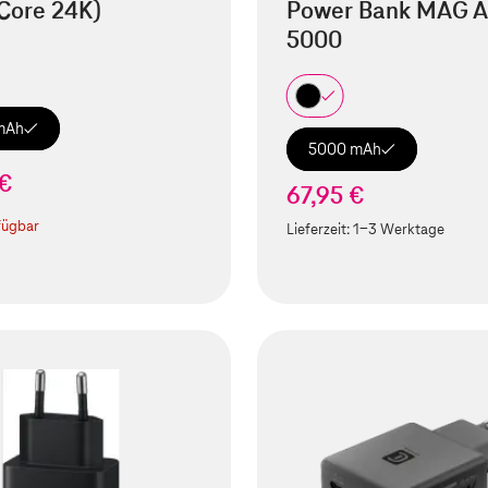
Core 24K)
Power Bank MAG A
5000
mAh
5000 mAh
 €
67,95 €
fügbar
Lieferzeit:
1-3 Werktage