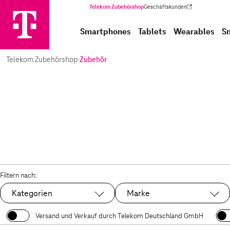
Telekom Zubehörshop
Geschäftskunden
(Wird in einem neuen Tab geöffnet)
Smartphones
Tablets
Wearables
S
Telekom Zubehörshop
·
Zubehör
Filtern nach:
Kategorien
Marke
Versand und Verkauf durch Telekom Deutschland GmbH