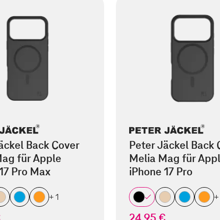
äckel Back Cover
Peter Jäckel Back 
ag für Apple
Melia Mag für App
17 Pro Max
iPhone 17 Pro
+ 1
+
€
24,95 €