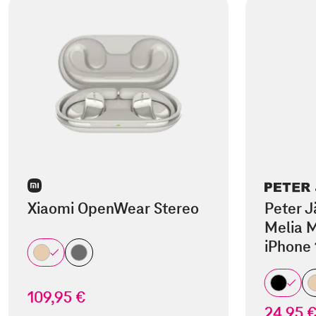
Xiaomi OpenWear Stereo
Peter J
Melia M
iPhone 
109,95 €
24,95 