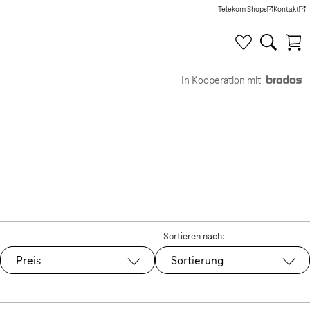
Telekom Shops
Kontakt
(Wird in einem neuen Tab g
(Wird in e
In Kooperation mit
Sortieren nach:
Preis
Sortierung