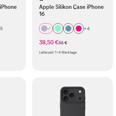
 iPhone
Apple Silikon Case iPhone
16
 5
+ 6
38,50 €
statt
55 €
Lieferzeit:
1-4 Werktage