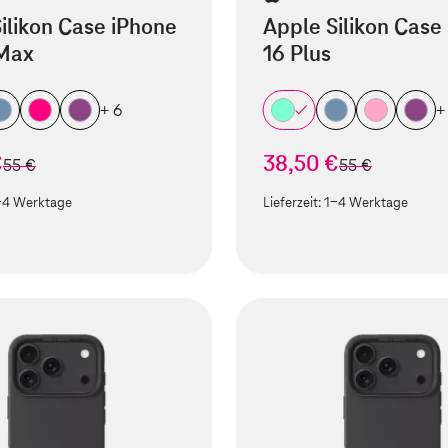
ilikon Case iPhone
Apple Silikon Case
 Max
16 Plus
+ 6
+
€
38,50 €
statt
statt
55 €
55 €
-4 Werktage
Lieferzeit:
1-4 Werktage