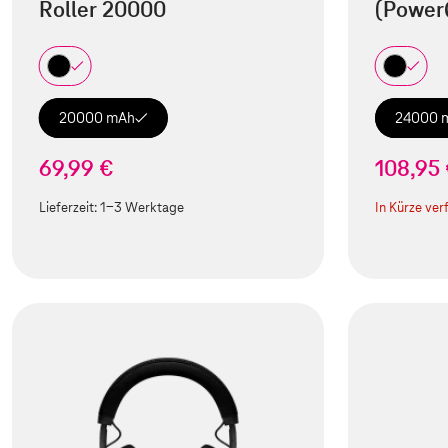
Roller 20000
(Power
20000 mAh
24000 
69,99 €
108,95
Lieferzeit:
1-3 Werktage
In Kürze ver