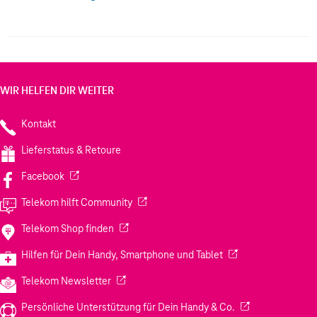
Teilnahme an ihrem Kreislaufsystem agood loop#
werden gebrauchte Hüllen wiederverwertet und die
Materialien für die zukünftige Produktion verwendet,
wodurch keine Abfälle entstehen. Schlank, kristallklar
und schützend # dies ist der einzige Kunststoff, der
zum Schutz eines Handys benötigt wird.
WIR HELFEN DIR WEITER
Kontakt
Lieferstatus & Retoure
(Wird in einem neuen Tab geöffnet)
Facebook
(Wird in einem neuen Tab geöffnet)
Telekom hilft Community
(Wird in einem neuen Tab geöffnet)
Telekom Shop finden
(Wird in einem neuen
Hilfen für Dein Handy, Smartphone und Tablet
(Wird in einem neuen Tab geöffnet)
Telekom Newsletter
(Wird in einem neu
Persönliche Unterstützung für Dein Handy & Co.