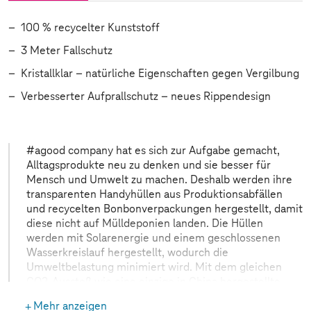
100 % recycelter Kunststoff
3 Meter Fallschutz
Kristallklar – natürliche Eigenschaften gegen Vergilbung
Verbesserter Aufprallschutz – neues Rippendesign
#agood company hat es sich zur Aufgabe gemacht,
Alltagsprodukte neu zu denken und sie besser für
Mensch und Umwelt zu machen. Deshalb werden ihre
transparenten Handyhüllen aus Produktionsabfällen
und recycelten Bonbonverpackungen hergestellt, damit
diese nicht auf Mülldeponien landen. Die Hüllen
werden mit Solarenergie und einem geschlossenen
Wasserkreislauf hergestellt, wodurch die
Umweltbelastung minimiert wird. Mit dem gleichen
CO2-Ausstoß wie eine einzige in China hergestellte
Plastikhülle können in Schweden bis zu 470
Mehr anzeigen
upgecycelte Hüllen hergestellt werden. Durch die