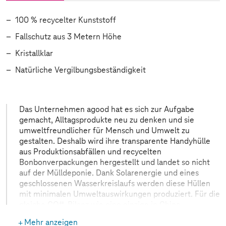
100 % recycelter Kunststoff
Fallschutz aus 3 Metern Höhe
Kristallklar
Natürliche Vergilbungsbeständigkeit
Das Unternehmen agood hat es sich zur Aufgabe
gemacht, Alltagsprodukte neu zu denken und sie
umweltfreundlicher für Mensch und Umwelt zu
gestalten. Deshalb wird ihre transparente Handyhülle
aus Produktionsabfällen und recycelten
Bonbonverpackungen hergestellt und landet so nicht
auf der Mülldeponie. Dank Solarenergie und eines
geschlossenen Wasserkreislaufs werden diese Hüllen
mit minimalen Umweltauswirkungen produziert. Für die
gleiche CO#-Bilanz wie eine einzige in China
hergestellte Plastikhülle können in Schweden bis zu
Mehr anzeigen
470 Upcycling-Hüllen hergestellt werden. Durch die