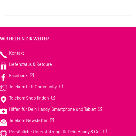
Teilnahme an ihrem Kreislaufsystem agood loop#
werden gebrauchte Hüllen recycelt und die Materialien
in der zukünftigen Produktion wiederverwendet # so
wird Abfall vermieden. Elegant, kristallklar und
schützend # dies ist der einzige Kunststoff, den ein
Handy braucht.
WIR HELFEN DIR WEITER
Kontakt
Lieferstatus & Retoure
(Wird in einem neuen Tab geöffnet)
Facebook
(Wird in einem neuen Tab geöffnet)
Telekom hilft Community
(Wird in einem neuen Tab geöffnet)
Telekom Shop finden
(Wird in einem neuen
Hilfen für Dein Handy, Smartphone und Tablet
(Wird in einem neuen Tab geöffnet)
Telekom Newsletter
(Wird in einem neu
Persönliche Unterstützung für Dein Handy & Co.