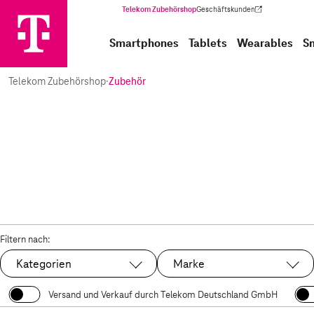
Telekom Zubehörshop
Geschäftskunden
(Wird in einem neuen Tab geöffnet)
Smartphones
Tablets
Wearables
S
Telekom Zubehörshop
·
Zubehör
Filtern nach:
Kategorien
Marke
Versand und Verkauf durch Telekom Deutschland GmbH