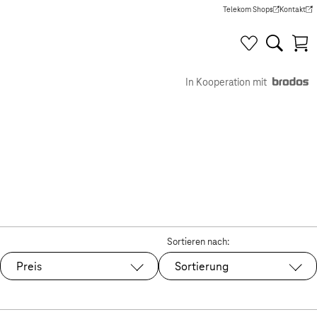
Telekom Shops
Kontakt
(Wird in einem neuen Tab g
(Wird in e
In Kooperation mit
Sortieren nach:
Preis
Sortierung