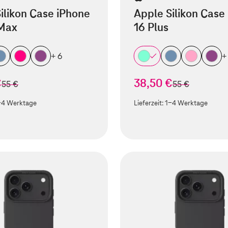
ilikon Case iPhone
Apple Silikon Case
 Max
16 Plus
+ 6
+
€
38,50 €
statt
statt
55 €
55 €
-4 Werktage
Lieferzeit:
1-4 Werktage