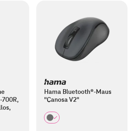
he
Hama Bluetooth®-Maus
-700R,
"Canosa V2"
los,