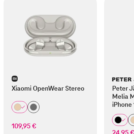
Xiaomi OpenWear Stereo
Peter J
Melia M
iPhone 
109,95 €
24,95 