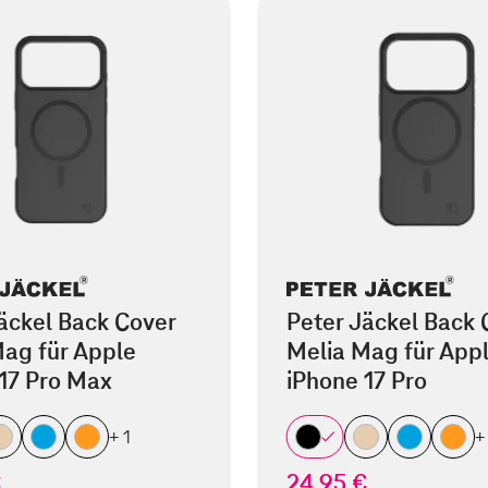
äckel Back Cover
Peter Jäckel Back 
ag für Apple
Melia Mag für App
17 Pro Max
iPhone 17 Pro
+ 1
+
€
24,95 €