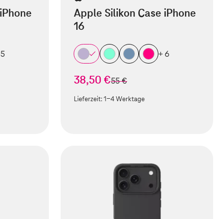
 iPhone
Apple Silikon Case iPhone
16
 5
+ 6
38,50 €
statt
55 €
Lieferzeit:
1-4 Werktage