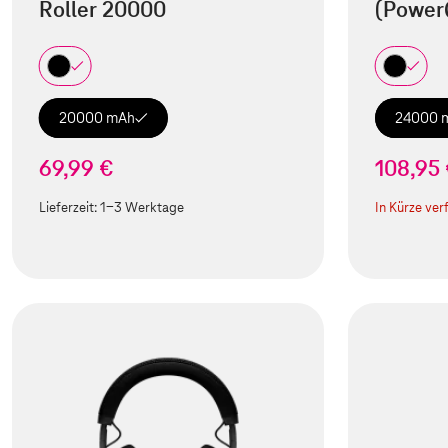
Roller 20000
(Power
20000 mAh
24000 
69,99 €
108,95
Lieferzeit:
1-3 Werktage
In Kürze ver