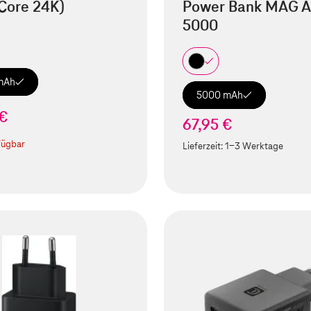
Core 24K)
Power Bank MAG A
5000
mAh
5000 mAh
 €
67,95 €
fügbar
Lieferzeit:
1-3 Werktage