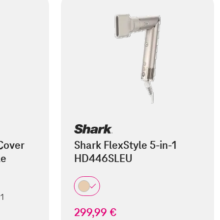
Cover
Shark FlexStyle 5-in-1
le
HD446SLEU
 1
299,99 €