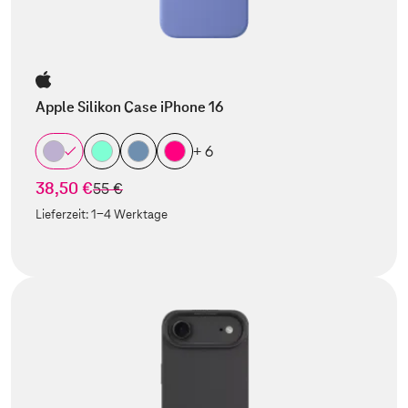
Apple Silikon Case iPhone 16
+ 6
38,50 €
statt
55 €
Lieferzeit:
1-4 Werktage