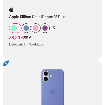
Apple Silikon Case iPhone 16 Plus
+ 5
38,50 €
statt
55 €
Lieferzeit:
1-4 Werktage
%