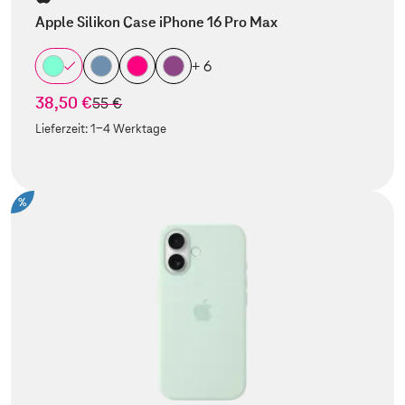
Apple Silikon Case iPhone 16 Pro Max
+ 6
38,50 €
statt
55 €
Lieferzeit:
1-4 Werktage
%