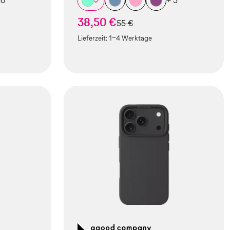
 6
+ 5
38,50 €
statt
55 €
Lieferzeit:
1-4 Werktage