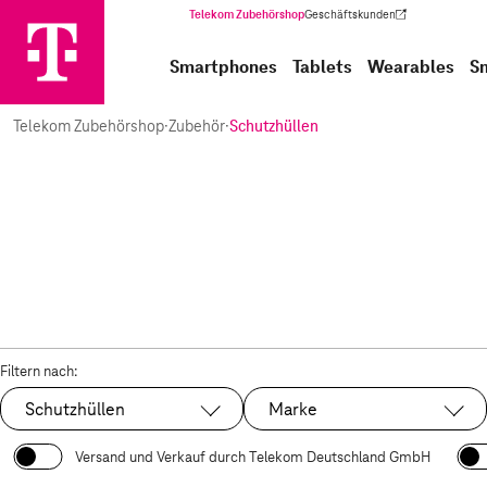
Telekom Zubehörshop
Geschäftskunden
(Wird in einem neuen Tab geöffnet)
Smartphones
Tablets
Wearables
S
Telekom Zubehörshop
·
Zubehör
·
Schutzhüllen
Filtern nach:
Schutzhüllen
Marke
Ausgewählt:
Versand und Verkauf durch Telekom Deutschland GmbH