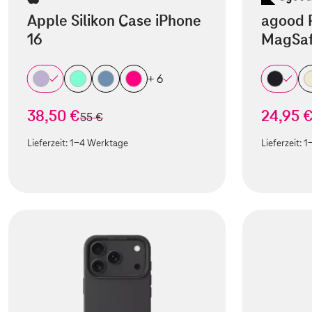
Apple Silikon Case iPhone
agood 
16
MagSaf
+ 6
38,50 €
24,95 
statt
55 €
Lieferzeit:
1-4 Werktage
Lieferzeit:
1