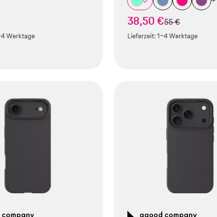
+
38,50 €
statt
55 €
-4 Werktage
Lieferzeit:
1-4 Werktage