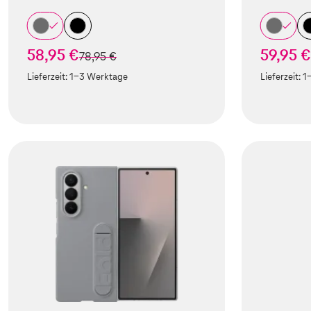
58,95 €
59,95 €
statt
78,95 €
Lieferzeit:
1-3 Werktage
Lieferzeit:
1