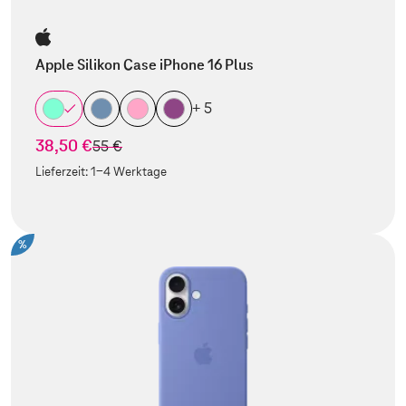
Apple Silikon Case iPhone 16 Plus
+ 5
38,50 €
statt
55 €
Lieferzeit:
1-4 Werktage
%