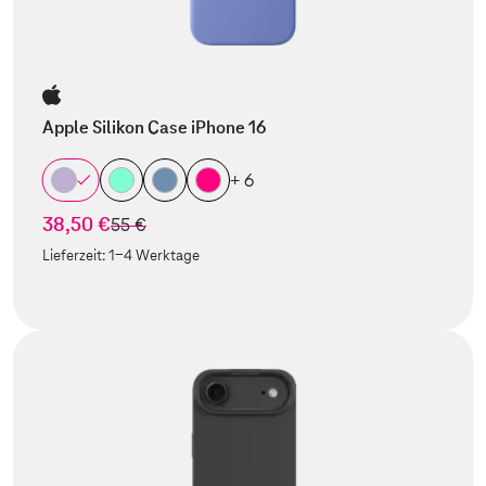
Apple Silikon Case iPhone 16
+ 6
38,50 €
statt
55 €
Lieferzeit:
1-4 Werktage