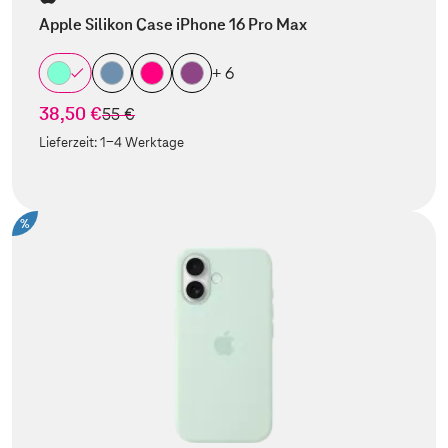
Apple Silikon Case iPhone 16 Pro Max
+ 6
38,50 €
statt
55 €
Lieferzeit:
1-4 Werktage
%