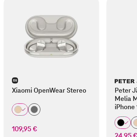
Xiaomi OpenWear Stereo
Peter J
Melia M
iPhone 
109,95 €
24,95 