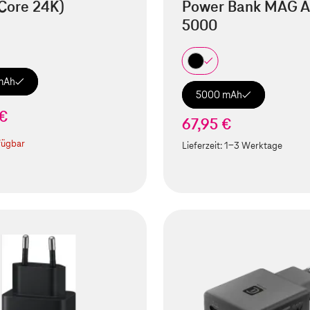
Core 24K)
Power Bank MAG A
5000
mAh
5000 mAh
 €
67,95 €
fügbar
Lieferzeit:
1-3 Werktage