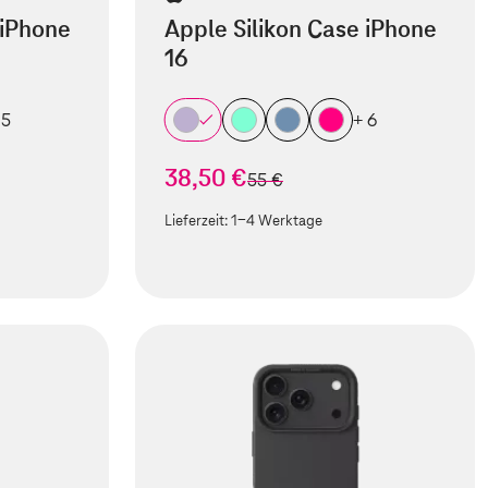
 iPhone
Apple Silikon Case iPhone
16
 5
+ 6
38,50 €
statt
55 €
Lieferzeit:
1-4 Werktage