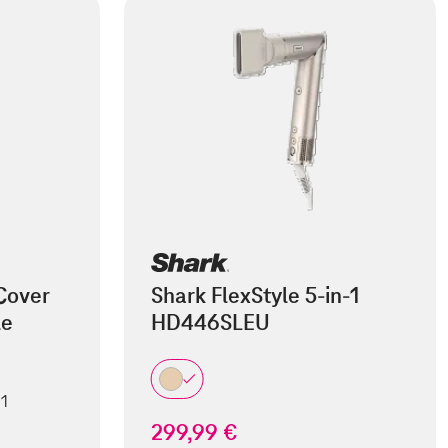
Cover
Shark FlexStyle 5-in-1
le
HD446SLEU
 1
299,99 €