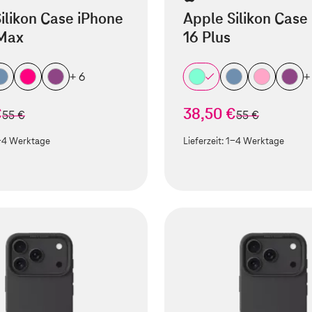
ilikon Case iPhone
Apple Silikon Case
 Max
16 Plus
+ 6
+
€
38,50 €
statt
statt
55 €
55 €
-4 Werktage
Lieferzeit:
1-4 Werktage