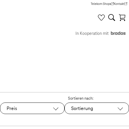
Telekom Shops
Kontakt
(Wird in einem neuen Tab g
(Wird in e
In Kooperation mit
Sortieren nach:
Preis
Sortierung