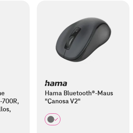
he
Hama Bluetooth®-Maus
-700R,
"Canosa V2"
los,