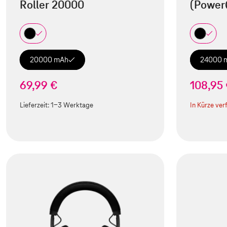
Roller 20000
(Power
20000 mAh
24000 
69,99 €
108,95
Lieferzeit:
1-3 Werktage
In Kürze ver