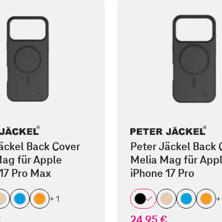
äckel Back Cover
Peter Jäckel Back 
ag für Apple
Melia Mag für App
17 Pro Max
iPhone 17 Pro
+ 1
+
€
24,95 €