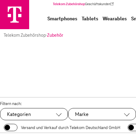
Telekom Zubehörshop
Geschäftskunden
(Wird in einem neuen Tab geöffnet)
Smartphones
Tablets
Wearables
S
Telekom Zubehörshop
·
Zubehör
Filtern nach:
Kategorien
Marke
Versand und Verkauf durch Telekom Deutschland GmbH