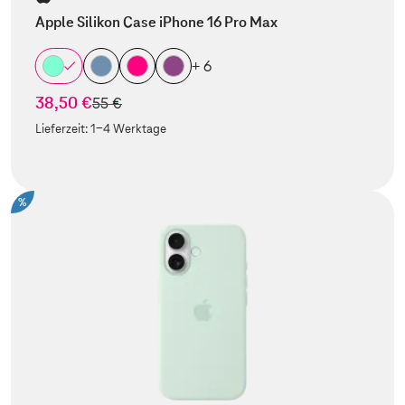
Apple Silikon Case iPhone 16 Pro Max
+ 6
38,50 €
statt
55 €
Lieferzeit:
1-4 Werktage
%