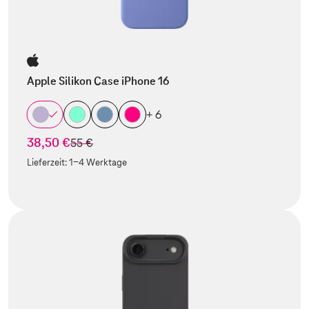
Apple Silikon Case iPhone 16
+ 6
38,50 €
statt
55 €
Lieferzeit:
1-4 Werktage