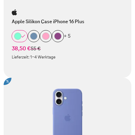
Apple Silikon Case iPhone 16 Plus
+ 5
38,50 €
statt
55 €
Lieferzeit:
1-4 Werktage
%