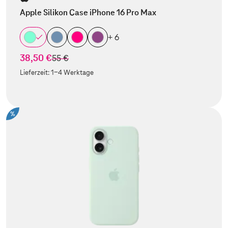
Apple Silikon Case iPhone 16 Pro Max
+ 6
38,50 €
statt
55 €
Lieferzeit:
1-4 Werktage
%