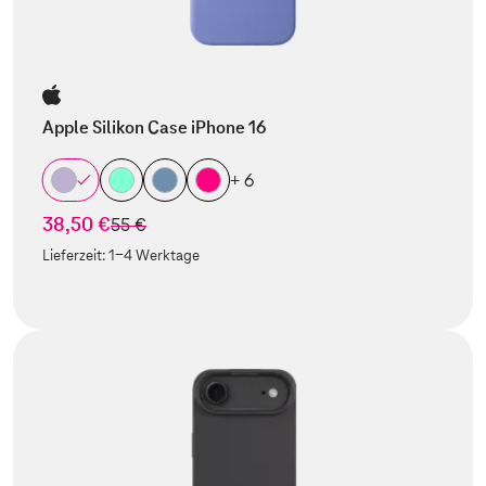
Apple Silikon Case iPhone 16
+ 6
38,50 €
statt
55 €
Lieferzeit:
1-4 Werktage