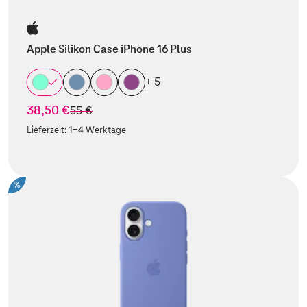
Apple Silikon Case iPhone 16 Plus
+ 5
38,50 €
statt
55 €
Lieferzeit:
1-4 Werktage
%