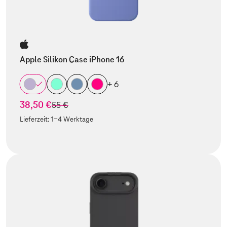
Apple Silikon Case iPhone 16
+ 6
38,50 €
statt
55 €
Lieferzeit:
1-4 Werktage