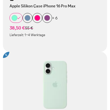
Apple Silikon Case iPhone 16 Pro Max
+ 6
38,50 €
statt
55 €
Lieferzeit:
1-4 Werktage
%