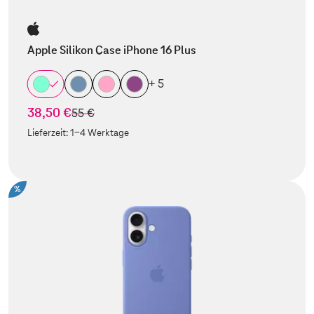
Apple Silikon Case iPhone 16 Plus
+ 5
38,50 €
statt
55 €
Lieferzeit:
1-4 Werktage
%