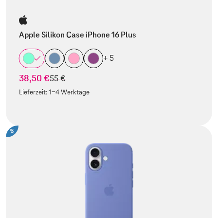
Apple Silikon Case iPhone 16 Plus
+ 5
38,50 €
statt
55 €
Lieferzeit:
1-4 Werktage
%