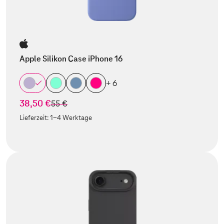
Apple Silikon Case iPhone 16
+ 6
38,50 €
statt
55 €
Lieferzeit:
1-4 Werktage