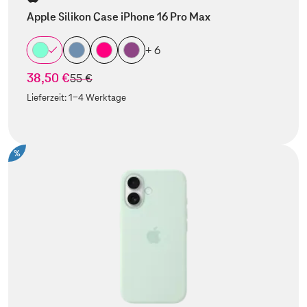
Apple Silikon Case iPhone 16 Pro Max
+ 6
38,50 €
statt
55 €
Lieferzeit:
1-4 Werktage
%