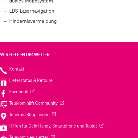
duales Moppsystem
LDS-Lasernavigation
Hindernisvermeidung
WIR HELFEN DIR WEITER
Kontakt
Lieferstatus & Retoure
(Wird in einem neuen Tab geöffnet)
Facebook
(Wird in einem neuen Tab geöffnet)
Telekom hilft Community
(Wird in einem neuen Tab geöffnet)
Telekom Shop finden
(Wird in einem neuen
Hilfen für Dein Handy, Smartphone und Tablet
(Wird in einem neuen Tab geöffnet)
Telekom Newsletter