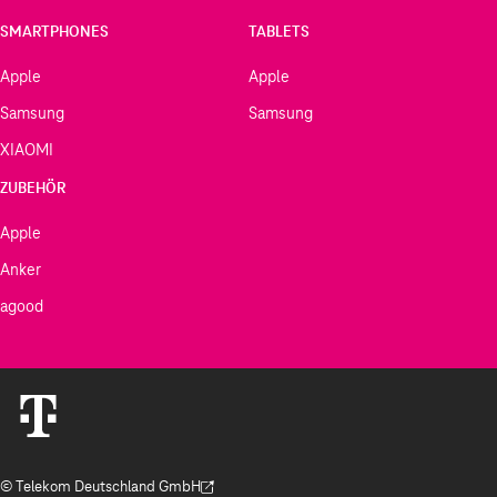
SMARTPHONES
TABLETS
Apple
Apple
Samsung
Samsung
XIAOMI
ZUBEHÖR
Apple
Anker
agood
© Telekom Deutschland GmbH
(Der Link wird in einem neuen Tab geöffnet)