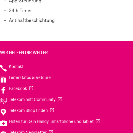
App-Steuerung
24 h Timer
Antihaftbeschichtung
WIR HELFEN DIR WEITER
Kontakt
Lieferstatus & Retoure
(Wird in einem neuen Tab geöffnet)
Facebook
(Wird in einem neuen Tab geöffnet)
Telekom hilft Community
(Wird in einem neuen Tab geöffnet)
Telekom Shop finden
(Wird in einem neuen
Hilfen für Dein Handy, Smartphone und Tablet
(Wird in einem neuen Tab geöffnet)
Telekom Newsletter