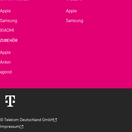
Apple
Apple
Samsung
Samsung
XIAOMI
ZUBEHÖR
Apple
Anker
agood
© Telekom Deutschland GmbH
(Der Link wird in einem neuen Tab geöffnet)
Impressum
(Der Link wird in einem neuen Tab geöffnet)