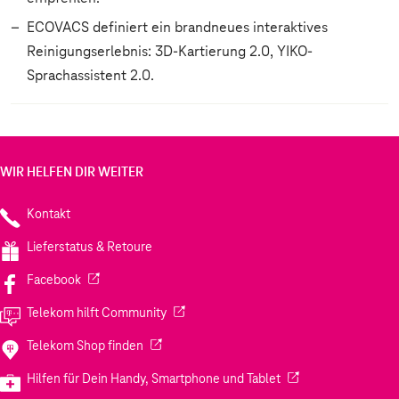
ECOVACS definiert ein brandneues interaktives
Reinigungserlebnis: 3D-Kartierung 2.0, YIKO-
Sprachassistent 2.0.
WIR HELFEN DIR WEITER
Kontakt
Lieferstatus & Retoure
(Wird in einem neuen Tab geöffnet)
Facebook
(Wird in einem neuen Tab geöffnet)
Telekom hilft Community
(Wird in einem neuen Tab geöffnet)
Telekom Shop finden
(Wird in einem neuen
Hilfen für Dein Handy, Smartphone und Tablet