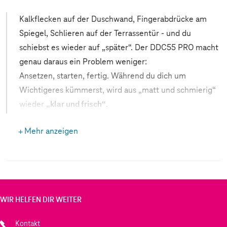
Kalkflecken auf der Duschwand, Fingerabdrücke am
Spiegel, Schlieren auf der Terrassentür - und du
schiebst es wieder auf „später“. Der DDC55 PRO macht
genau daraus ein Problem weniger:
Ansetzen, starten, fertig. Während du dich um
Wichtigeres kümmerst, wird aus „matt und schmierig“
wieder
„klar und frisch“
.
Du musst nicht mehr mit Lappen nacharbeiten oder
Mehr anzeigen
umständlich in die Ecken greifen. Der DDC55 PRO
reinigt zuverlässig bis an den Rand, damit Kanten und
Ecken nicht wie „vergessen“ aussehen. Und weil er
ohne App auskommt, ist er
sofort einsatzbereit
-
perfekt,
wenn es schnell gehen soll
: Bad, Küche,
WIR HELFEN DIR WEITER
Fliesen, Spiegel, Glasflächen.
Kontakt