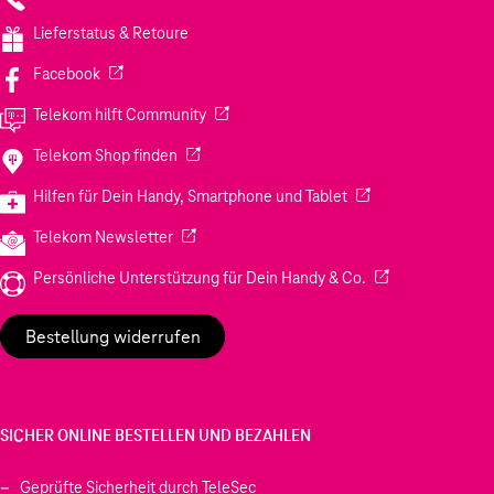
Das Ergebnis fühlt sich nicht nur sauber an - es sieht
Lieferstatus & Retoure
auch so aus. Jeden Tag.
(Wird in einem neuen Tab geöffnet)
Facebook
(Wird in einem neuen Tab geöffnet)
Telekom hilft Community
(Wird in einem neuen Tab geöffnet)
Telekom Shop finden
(Wird in einem neuen
Hilfen für Dein Handy, Smartphone und Tablet
(Wird in einem neuen Tab geöffnet)
Telekom Newsletter
(Wird in einem neu
Persönliche Unterstützung für Dein Handy & Co.
Bestellung widerrufen
SICHER ONLINE BESTELLEN UND BEZAHLEN
Geprüfte Sicherheit durch TeleSec