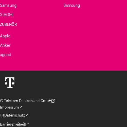
Samsung
Samsung
XIAOMI
ZUBEHÖR
Apple
Anker
agood
© Telekom Deutschland GmbH
(Der Link wird in einem neuen Tab geöffnet)
Impressum
(Der Link wird in einem neuen Tab geöffnet)
Datenschutz
(Der Link wird in einem neuen Tab geöffnet)
Barrierefreiheit
(Der Link wird in einem neuen Tab geöffnet)