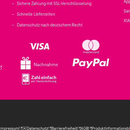
Ap
Sichere Zahlung mit SSL-Verschlüsselung
Sa
Schnelle Lieferzeiten
XI
 geöffnet)
Datenschutz nach deutschem Recht
ffnet)
d in einem neuen Tab geöffnet)
fnet)
Nachnahme
ird in einem neuen Tab geöffnet)
Impressum
Datenschutz
Barrierefreiheit
AGB
Produktinformationsbl