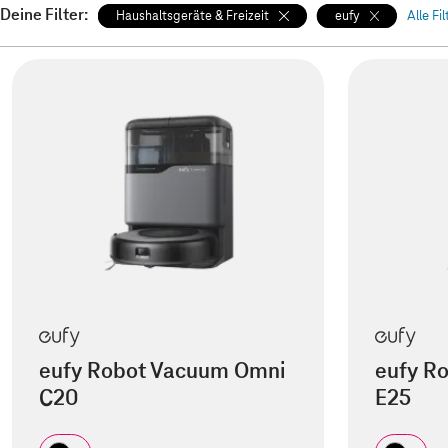
Deine Filter:
Haushaltsgeräte & Freizeit
eufy
Alle Fi
eufy Robot Vacuum Omni
eufy R
C20
E25