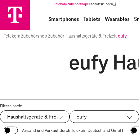
Telekom Zubehörshop
Geschäftskunden
(Wird in einem neuen Tab geöffnet)
Smartphones
Tablets
Wearables
S
Telekom Zubehörshop
·
Zubehör
·
Haushaltsgeräte & Freizeit
·
eufy
eufy Ha
Filtern nach:
Haushaltsgeräte & Freizeit
eufy
Ausgewählt:
Ausgewählt:
Versand und Verkauf durch Telekom Deutschland GmbH