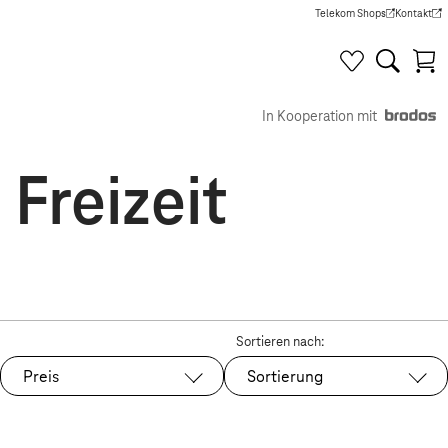
Telekom Shops
Kontakt
(Wird in einem neuen Tab g
(Wird in e
In Kooperation mit
Freizeit
Sortieren nach:
Preis
Sortierung