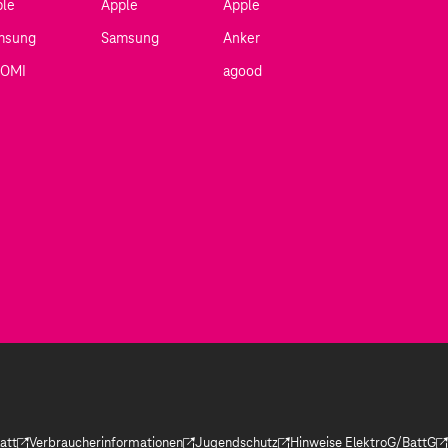
ple
Apple
Apple
msung
Samsung
Anker
AOMI
agood
att
Verbraucherinformationen
Jugendschutz
Hinweise ElektroG/BattG