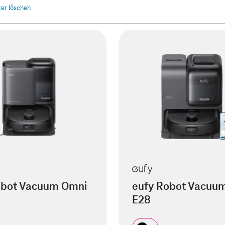
lter löschen
obot Vacuum Omni
eufy Robot Vacuu
E28