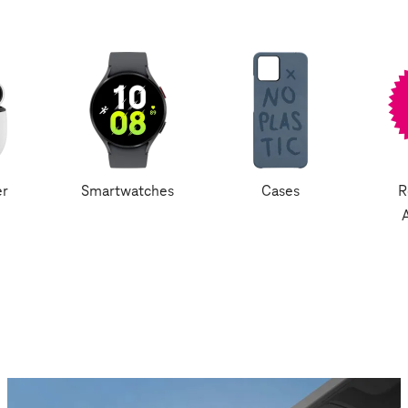
er
Smartwatches
Cases
R