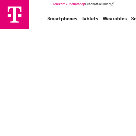
Telekom Zubehörshop
Geschäftskunden
(Wird in einem neuen Tab geöffnet)
Smartphones
Tablets
Wearables
S