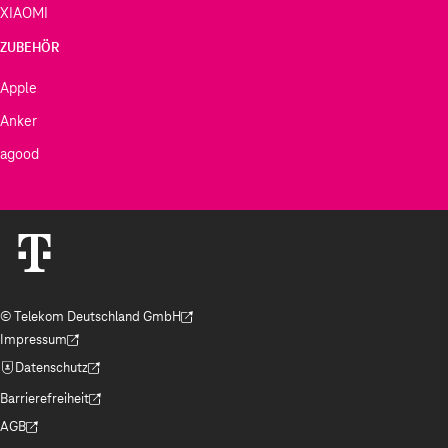
XIAOMI
ZUBEHÖR
Apple
Anker
agood
© Telekom Deutschland GmbH
(Der Link wird in einem neuen Tab geöffnet)
Impressum
(Der Link wird in einem neuen Tab geöffnet)
Datenschutz
(Der Link wird in einem neuen Tab geöffnet)
Barrierefreiheit
(Der Link wird in einem neuen Tab geöffnet)
AGB
(Der Link wird in einem neuen Tab geöffnet)