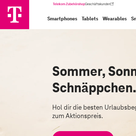
Telekom Zubehörshop
Geschäftskunden
(Wird in einem neuen Tab geöffnet)
Smartphones
Tablets
Wearables
S
Sommer, Sonn
Schnäppchen
Hol dir die besten Urlaubsbegl
zum Aktionspreis.