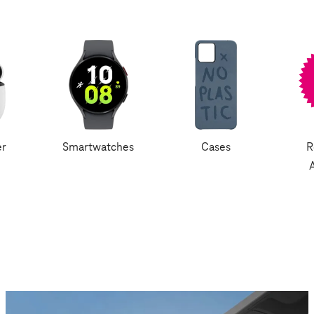
er
Smartwatches
Cases
R