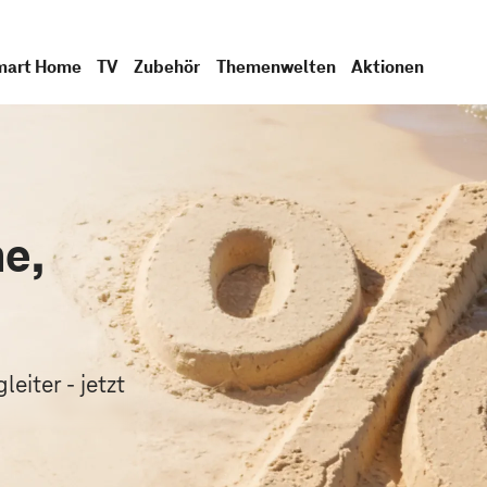
mart Home
TV
Zubehör
Themenwelten
Aktionen
e,
.
eiter - jetzt