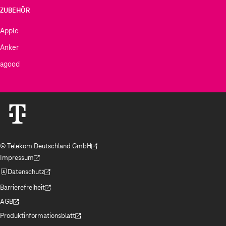
ZUBEHÖR
Apple
Anker
agood
© Telekom Deutschland GmbH
(Der Link wird in einem neuen Tab geöffnet)
Impressum
(Der Link wird in einem neuen Tab geöffnet)
Datenschutz
(Der Link wird in einem neuen Tab geöffnet)
Barrierefreiheit
(Der Link wird in einem neuen Tab geöffnet)
AGB
(Der Link wird in einem neuen Tab geöffnet)
Produktinformationsblatt
(Der Link wird in einem neuen Tab geöffnet)