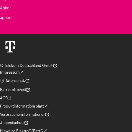
Anker
agood
© Telekom Deutschland GmbH
(Der Link wird in einem neuen Tab geöffnet)
Impressum
(Der Link wird in einem neuen Tab geöffnet)
Datenschutz
(Der Link wird in einem neuen Tab geöffnet)
Barrierefreiheit
(Der Link wird in einem neuen Tab geöffnet)
AGB
(Der Link wird in einem neuen Tab geöffnet)
Produktinformationsblatt
(Der Link wird in einem neuen Tab geöffnet)
Verbraucherinformationen
(Der Link wird in einem neuen Tab geöffnet)
Jugendschutz
(Der Link wird in einem neuen Tab geöffnet)
Hinweise ElektroG/BattG