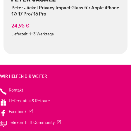
Peter Jäckel Privacy Impact Glass für Apple iPhone
17/ 17 Pro/ 16 Pro
24,95 €
Lieferzeit:
1-3 Werktage
WIR HELFEN DIR WEITER
Kontakt
Lieferstatus & Retoure
(Wird in einem neuen Tab geöffnet)
Facebook
(Wird in einem neuen Tab geöffnet)
Telekom hilft Community