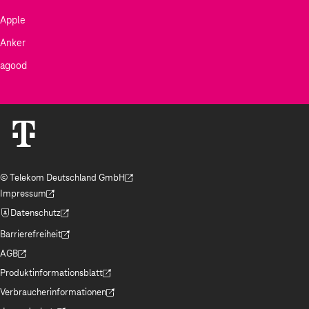
Apple
Anker
agood
© Telekom Deutschland GmbH
(Der Link wird in einem neuen Tab geöffnet)
Impressum
(Der Link wird in einem neuen Tab geöffnet)
Datenschutz
(Der Link wird in einem neuen Tab geöffnet)
Barrierefreiheit
(Der Link wird in einem neuen Tab geöffnet)
AGB
(Der Link wird in einem neuen Tab geöffnet)
Produktinformationsblatt
(Der Link wird in einem neuen Tab geöffnet)
Verbraucherinformationen
(Der Link wird in einem neuen Tab geöffnet)