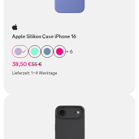
Apple Silikon Case iPhone 16
+ 6
38,50 €
statt
55 €
Lieferzeit:
1-4 Werktage