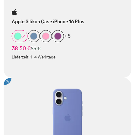
Apple Silikon Case iPhone 16 Plus
+ 5
38,50 €
statt
55 €
Lieferzeit:
1-4 Werktage
%