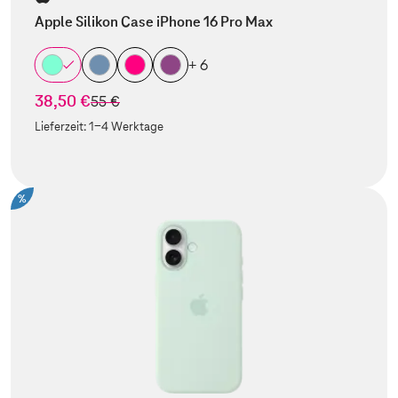
Apple Silikon Case iPhone 16 Pro Max
+ 6
38,50 €
statt
55 €
Lieferzeit:
1-4 Werktage
%