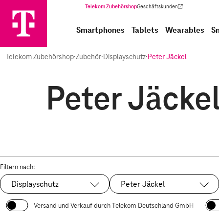
Telekom Zubehörshop
Geschäftskunden
(Wird in einem neuen Tab geöffnet)
Smartphones
Tablets
Wearables
S
Telekom Zubehörshop
·
Zubehör
·
Displayschutz
·
Peter Jäckel
Peter Jäckel
Filtern nach:
Displayschutz
Peter Jäckel
Ausgewählt:
Ausgewählt:
Versand und Verkauf durch Telekom Deutschland GmbH