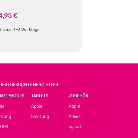
4,95 €
ferzeit:
1-3 Werktage
UFIG GESUCHTE HERSTELLER
ARTPHONES
TABLETS
ZUBEHÖR
ple
Apple
Apple
msung
Samsung
Anker
AOMI
agood