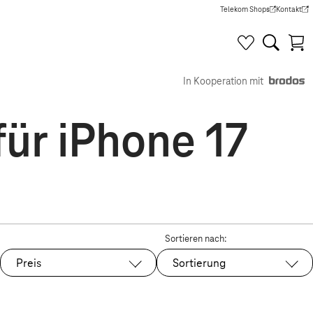
Telekom Shops
Kontakt
(Wird in einem neuen Tab g
(Wird in e
In Kooperation mit
für iPhone 17
Sortieren nach:
Preis
Sortierung