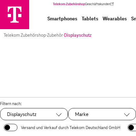
Telekom Zubehörshop
Geschäftskunden
(Wird in einem neuen Tab geöffnet)
Smartphones
Tablets
Wearables
S
Telekom Zubehörshop
·
Zubehör
·
Displayschutz
Filtern nach:
Displayschutz
Marke
Ausgewählt:
Versand und Verkauf durch Telekom Deutschland GmbH