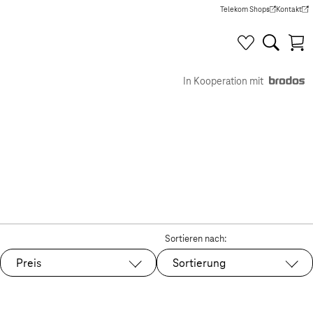
Telekom Shops
Kontakt
(Wird in einem neuen Tab g
(Wird in e
In Kooperation mit
Sortieren nach:
Preis
Sortierung