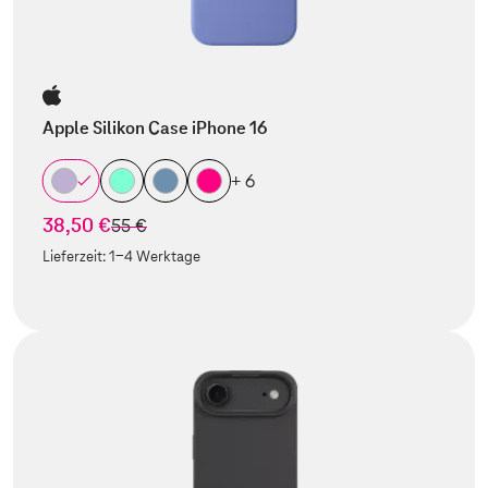
Apple Silikon Case iPhone 16
+ 6
38,50 €
statt
55 €
Lieferzeit:
1-4 Werktage