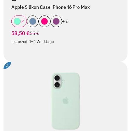
Apple Silikon Case iPhone 16 Pro Max
+ 6
38,50 €
statt
55 €
Lieferzeit:
1-4 Werktage
%