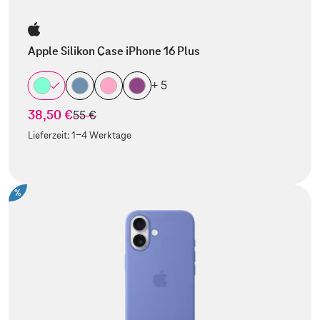
Apple Silikon Case iPhone 16 Plus
+ 5
38,50 €
statt
55 €
Lieferzeit:
1-4 Werktage
%